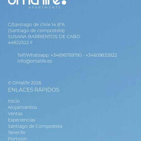
C/Santiago de chile 14 8ºA
(Santiago de compostela)
SUSANA BARRIENTOS DE CABO
44822522 F
Telf/Whatsapp:
+34696769790
-
+34609832822
info@ohlalife.es
© Ohlalife 2026
ENLACES RÁPIDOS
Inicio
Alojamientos
Ventas
Experiencias
Santiago de Compostela
Tenerife
Portosin